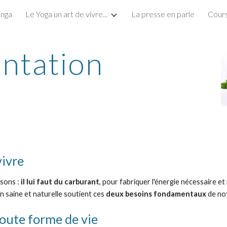
nga
Le Yoga un art de vivre...
La presse en parle
Cours
ip to main content
Skip to navigat
ntation
vivre
sons :
 il lui faut du carburant
, pour fabriquer l'énergie nécessaire et il
n saine et naturelle soutient ces 
deux besoins fondamentaux 
de no
toute forme de vie