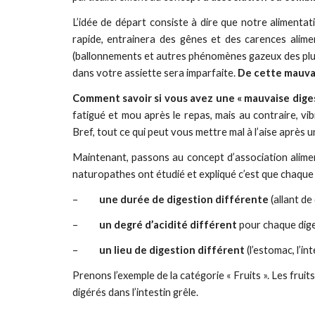
L’idée de départ consiste à dire que notre alimentatio
rapide, entrainera des gênes et des carences alimen
(ballonnements et autres phénomènes gazeux des plus 
dans votre assiette sera imparfaite.
De cette mauvai
Comment savoir si vous avez une « mauvaise diges
fatigué et mou après le repas, mais au contraire, vib
Bref, tout ce qui peut vous mettre mal à l’aise après 
Maintenant, passons au concept d’association aliment
naturopathes ont étudié et expliqué c’est que chaque 
–          
une durée de digestion différente
 (allant d
–          
un degré d’acidité différent
 pour chaque dig
–          
un lieu de digestion différent
 (l’estomac, l’int
Prenons l’exemple de la catégorie « Fruits ». Les fruit
digérés dans l’intestin grêle.