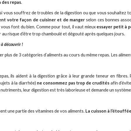
n des repas
.
 si vous souffrez de troubles de la digestion ou que vous souhaitez 
ent votre façon de cuisiner et de manger
selon ces bonnes associ
 vous font du bien. Comme pour tout, il vaut mieux
essayer petit à 
er au risque d’être trop chamboulé et dégouté après quelques jours.
 à découvrir !
er plus de 3 catégories d’aliments au cours du même repas. Les aliment
s, ils aident à la digestion grâce à leur grande teneur en fibres. 
ujets à la diarrhée)
ne consommez pas trop de crudités
afin d’évi
de nutriments, leur digestion est très laborieuse et demande un système
ent une partie des vitamines de vos aliments.
La cuisson à l’étouffée