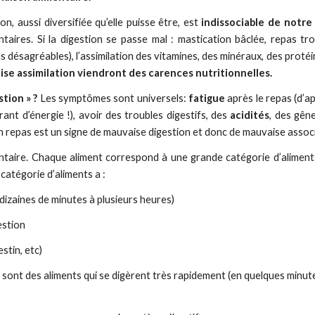
n, aussi diversifiée qu’elle puisse être, est
indissociable de notre
taires. Si la digestion se passe mal : mastication bâclée, repas tr
désagréables), l’assimilation des vitamines, des minéraux, des proté
se assimilation viendront des carences nutritionnelles.
tion » ?
Les symptômes sont universels:
fatigue
après le repas (d’a
rant d’énergie !), avoir des troubles digestifs, des
acidités
, des gên
un repas est un signe de mauvaise digestion et donc de mauvaise associ
aire. Chaque aliment correspond à une grande catégorie d’aliments q
catégorie d’aliments a :
e dizaines de minutes à plusieurs heures)
estion
estin, etc)
s sont des aliments qui se digèrent très rapidement (en quelques minute