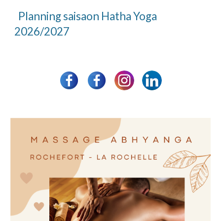
Planning
saisaon
Hatha Yoga
202
6
/202
7