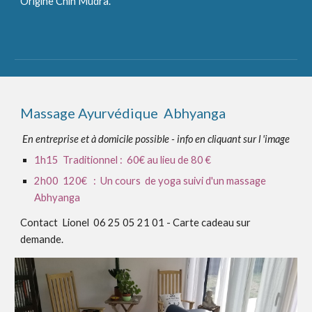
Origine Chin Mudra.
Massage Ayurvédique Abhyanga
En entreprise et à domicile possible - info en cliquant sur l 'image
1h15 Traditionnel : 60€ au lieu de 80 €
2h00 1
2
0€ : Un cours de yoga suivi d'un massage
Abhyanga
Contact
Lionel 06 25 05 21 01 - Carte cadeau sur
demande.