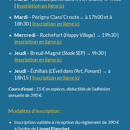
|
I
nscription en ligne ici
Mardi
– Périgny Class'Croute→ à 17h00 et à
18h30 |
Inscription en ligne ici
Mercredi
– Rochefort (
Happy Village
) → 19h30 |
Inscription en ligne ici
Jeudi
– Breuil-Magné (
Stade SEP
) → 9h30 |
Inscription en ligne ici
Jeudi
– Échillais (
L’Éveil dans l’Art, Ponant
) → à
18h15 |
Inscription en ligne ici
Cours d’essai :
15 € en espèces, déductible de l’adhésion
annuelle de 390 €.
Modalités d'inscription :
Inscription validée à réception du règlement de 390 €
à l’ordre de
Lionel Planchet
.