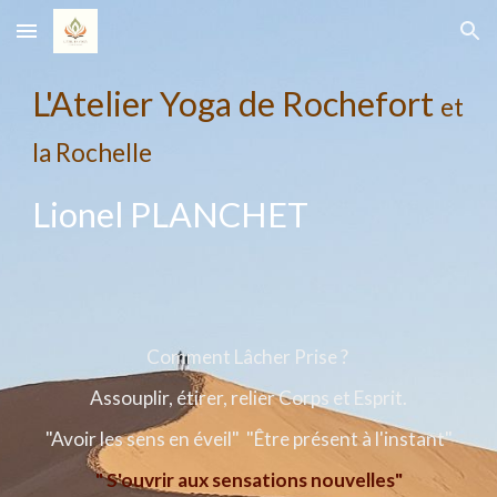
Skip to main content
Skip to navigation
L'Atelier Yoga de Rochefort
et
la Rochelle
Lionel PLANCHET
Comment Lâcher Prise ?
Assouplir, étirer, relier Corps et Esprit.
"Avoir les sens en éveil" "Être présent à l'instant"
" S'ouvrir aux sensations nouvelles"